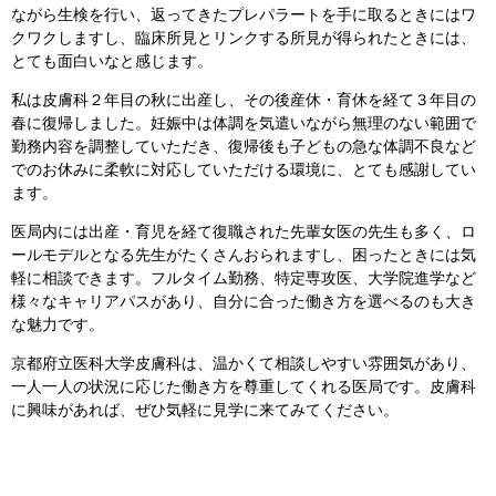
ながら生検を行い、返ってきたプレパラートを手に取るときにはワ
クワクしますし、臨床所見とリンクする所見が得られたときには、
とても面白いなと感じます。
私は皮膚科２年目の秋に出産し、その後産休・育休を経て３年目の
春に復帰しました。妊娠中は体調を気遣いながら無理のない範囲で
勤務内容を調整していただき、復帰後も子どもの急な体調不良など
でのお休みに柔軟に対応していただける環境に、とても感謝してい
ます。
医局内には出産・育児を経て復職された先輩女医の先生も多く、ロ
ールモデルとなる先生がたくさんおられますし、困ったときには気
軽に相談できます。フルタイム勤務、特定専攻医、大学院進学など
様々なキャリアパスがあり、自分に合った働き方を選べるのも大き
な魅力です。
京都府立医科大学皮膚科は、温かくて相談しやすい雰囲気があり、
一人一人の状況に応じた働き方を尊重してくれる医局です。皮膚科
に興味があれば、ぜひ気軽に見学に来てみてください。