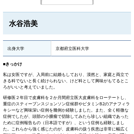
水谷浩美
出身大学
京都府立医科大学
■きっかけ
私は女医ですが、入局前に結婚もしており、漠然と、家庭と両立で
きる科でないと長く続けられない、けど科として興味がもてるとこ
ろがいいと考えていました。
研修医２年目で皮膚科を２か月間府立医大皮膚科をローテートし、
重症のスティーブンスジョンソン症候群やビタミンB2のアナフィラ
キシーなど興味深い症例を幾例か経験しました。また、全く軽微な
症例でしたが、頭部の小腫瘤で切除してみたら珍しい組織であった
ために症例報告もの（日本語ですが）、という症例も経験しまし
た。これらから強く感じたのが、皮膚科の扱う疾患は非常に幅広く