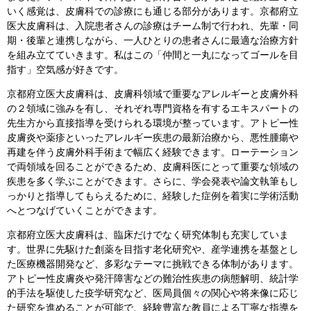
いく感覚は、皮膚科での診療にも通じる部分があります。京都府立
医大皮膚科は、入院患者さんの診療はチーム制で行われ、先輩・同
期・後輩と連携しながら、一人ひとりの患者さんに最適な治療方針
を組み立てていきます。私はこの「仲間と一丸になってゴールを目
指す」空気感が好きです。
京都府立医大皮膚科は、皮膚科領域で重要なアレルギーと皮膚外科
の２領域に強みを有し、それぞれ専門資格を有するエキスパートの
先生方から直接指導を受けられる環境が整っています。アトピー性
皮膚炎や薬疹といったアレルギー疾患の最新治療から、悪性腫瘍や
再建を伴う皮膚外科手術まで幅広く経験できます。ローテーション
で両領域を回ることができるため、皮膚科医にとって重要な領域の
疾患を多く学ぶことができます。さらに、学会発表や論文執筆もし
っかりと指導してもらえるために、経験した症例を着実に学術活動
へとつなげていくことができます。
京都府立医大皮膚科は、臨床だけでなく研究体制も充実していま
す。世界に先駆けた創薬を目指す老化研究や、産学連携を基盤とし
た医療機器開発など、多彩なテーマに挑戦できる体制があります。
アトピー性皮膚炎や発汗障害などの難治性疾患の病態解明、統計学
的手法を駆使した疫学研究など、医局員個々の関心や将来像に応じ
た研究を進めることが可能で、経験豊富な教員による丁寧な指導を