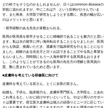
どの科でもそうなのかもしれませんが、日々はcommon diseaseの
対処に追われますが、中にこれは?! という症例がひそんでいま
す。また将来、大学院で研究をしようとする際に、疾患の幅が広い
のはメリットかと思います。
・留学経験のある先生が多数おられる。
医局が医局員を留学させることに積極的であることも魅力だと思い
ます。私は夫の留学に伴い海外転出することとなりましたが、医局
からも快諾、推薦いただき、渡豪先で臨床研究を行えることになり
ました。経験のある先生方と日々お話できることでやる気と希望を
もらいました。同時期にもう一人海外留学する医局員もおります
し、このようなことができるのも医局の先生方の理解と医局員の
質、数に恵まれているためと思います。
■皮膚科を考えている研修医に向けて
皮膚科を考えている皆さん、とくに女医の皆さん。
結婚も、子供も、臨床能力も、皮膚科専門医も、大学院も、とあれ
これ考えると、いかに続けやすいといっても、やはり周りのサポー
トは重要です。府立医大皮膚科は個人の頑張りとニーズに応じてい
ろいろな働き方を提案してくれますので、恵まれた環境の中ででき