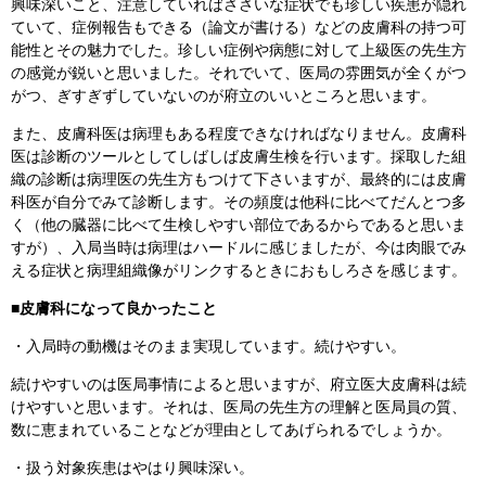
興味深いこと、注意していればささいな症状でも珍しい疾患が隠れ
ていて、症例報告もできる（論文が書ける）などの皮膚科の持つ可
能性とその魅力でした。珍しい症例や病態に対して上級医の先生方
の感覚が鋭いと思いました。それでいて、医局の雰囲気が全くがつ
がつ、ぎすぎずしていないのが府立のいいところと思います。
また、皮膚科医は病理もある程度できなければなりません。皮膚科
医は診断のツールとしてしばしば皮膚生検を行います。採取した組
織の診断は病理医の先生方もつけて下さいますが、最終的には皮膚
科医が自分でみて診断します。その頻度は他科に比べてだんとつ多
く（他の臓器に比べて生検しやすい部位であるからであると思いま
すが）、入局当時は病理はハードルに感じましたが、今は肉眼でみ
える症状と病理組織像がリンクするときにおもしろさを感じます。
■皮膚科になって良かったこと
・入局時の動機はそのまま実現しています。続けやすい。
続けやすいのは医局事情によると思いますが、府立医大皮膚科は続
けやすいと思います。それは、医局の先生方の理解と医局員の質、
数に恵まれていることなどが理由としてあげられるでしょうか。
・扱う対象疾患はやはり興味深い。