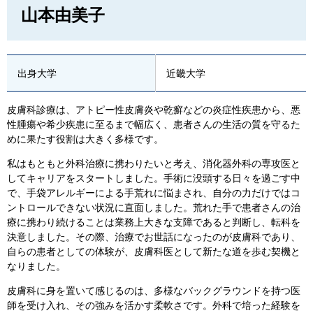
山本由美子
出身大学
近畿大学
皮膚科診療は、アトピー性皮膚炎や乾癬などの炎症性疾患から、悪
性腫瘍や希少疾患に至るまで幅広く、患者さんの生活の質を守るた
めに果たす役割は大きく多様です。
私はもともと外科治療に携わりたいと考え、消化器外科の専攻医と
してキャリアをスタートしました。手術に没頭する日々を過ごす中
で、手袋アレルギーによる手荒れに悩まされ、自分の力だけではコ
ントロールできない状況に直面しました。荒れた手で患者さんの治
療に携わり続けることは業務上大きな支障であると判断し、転科を
決意しました。その際、治療でお世話になったのが皮膚科であり、
自らの患者としての体験が、皮膚科医として新たな道を歩む契機と
なりました。
皮膚科に身を置いて感じるのは、多様なバックグラウンドを持つ医
師を受け入れ、その強みを活かす柔軟さです。外科で培った経験を